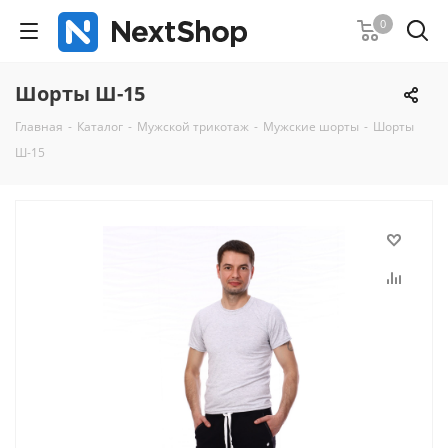
0
Шорты Ш-15
Главная
-
Каталог
-
Мужской трикотаж
-
Мужские шорты
-
Шорты
Ш-15