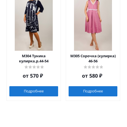
М304 Туника
М305 Сорочка (кулирка)
кулирка,р.44-54
46-56
от
570 ₽
от
580 ₽
Подробнее
Подробнее