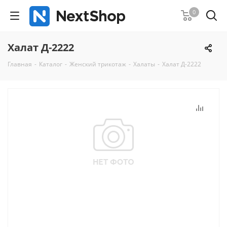
0
Халат Д-2222
Главная
-
Каталог
-
Женский трикотаж
-
Халаты
-
Халат Д-2222