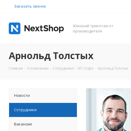
Заказать звонок
Женский трикотаж от
производителя
Арнольд Толстых
Главная
-
О компании
-
Сотрудники
-
ИТ-отдел
-
Арнольд Толстых
Новости
Сотрудники
Вакансии