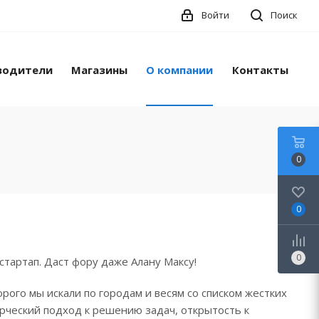
Войти
Поиск
водители
Магазины
О компании
Контакты
0
0
0
стартап. Даст фору даже Алану Максу!
рого мы искали по городам и весям со списком жестких
орческий подход к решению задач, открытость к