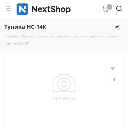
0
Туника НС-14К
Главная
-
Каталог
-
Детский трикотаж
-
Детские туники и платья
-
Туника НС-14К