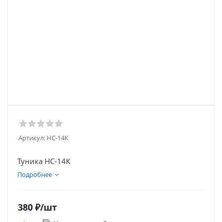
Артикул:
НС-14К
Туника НС-14К
Подробнее
380
₽
/шт