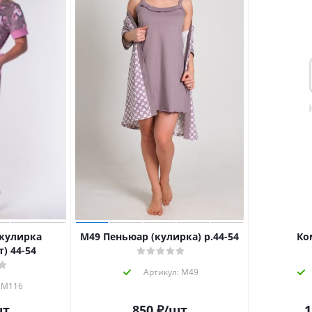
кулирка
М49 Пеньюар (кулирка) р.44-54
Ко
) 44-54
Артикул: М49
 М116
шт
850
₽
/шт
1