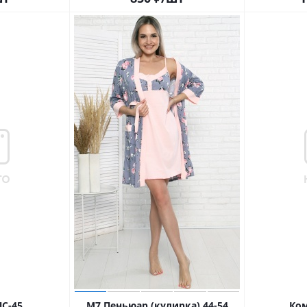
С-45
М7 Пеньюар (кулирка) 44-54
Ком