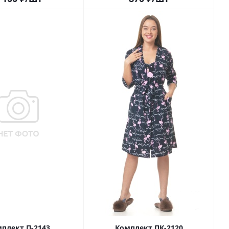
плект П-2143
Комплект ПК-2120