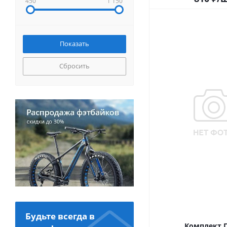
450
1 150
Сбросить
Будьте всегда в
Комплект П