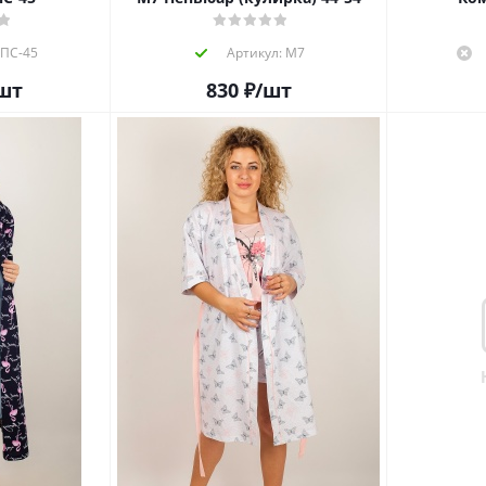
 ПС-45
Артикул: М7
шт
830
₽
/шт