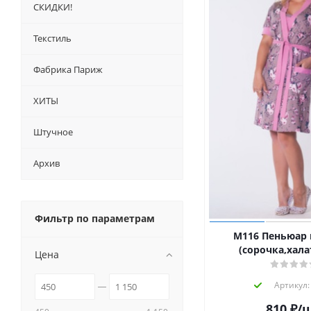
СКИДКИ!
Текстиль
Фабрика Париж
ХИТЫ
Штучное
Архив
Фильтр по параметрам
М116 Пеньюар 
(сорочка,халат
Цена
Артикул:
810
₽
/