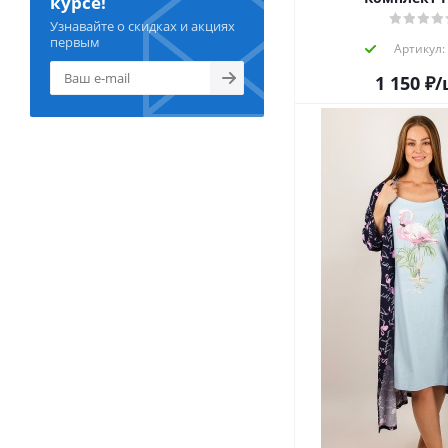
курсе!
Узнавайте о скидках и акциях
первым
Артикул:
1 150
₽
/