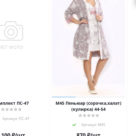
мплект ПС-47
М45 Пеньюар (сорочка,халат)
(кулирка) 44-54
Артикул: ПС-47
Артикул: М45
 100
₽
/шт
870
₽
/шт