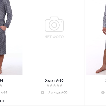
34
Халат А-50
 А-34
Артикул: А-50
шт