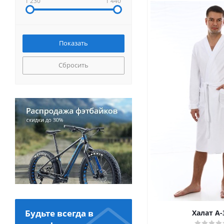
1 230
1 440
Сбросить
Будьте всегда в
Халат А-