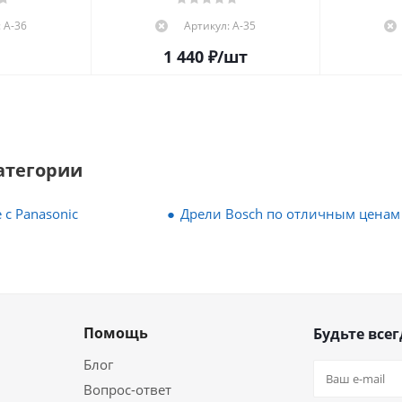
 А-36
Артикул: А-35
1 440
₽
/шт
атегории
 с Panasonic
Дрели Bosch по отличным ценам
Помощь
Будьте всег
Блог
Вопрос-ответ