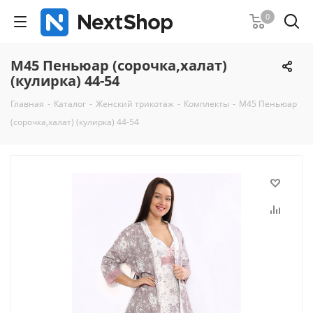
0
М45 Пеньюар (сорочка,халат)
(кулирка) 44-54
Главная
-
Каталог
-
Женский трикотаж
-
Комплекты
-
М45 Пеньюар
(сорочка,халат) (кулирка) 44-54