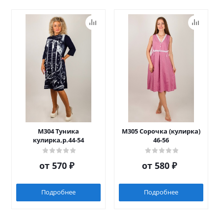
М304 Туника
М305 Сорочка (кулирка)
кулирка,р.44-54
46-56
от
570 ₽
от
580 ₽
Подробнее
Подробнее