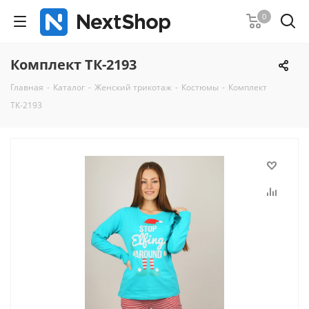
0
Комплект ТК-2193
Главная
-
Каталог
-
Женский трикотаж
-
Костюмы
-
Комплект
ТК-2193