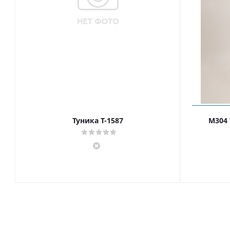
Туника Т-1587
М304 