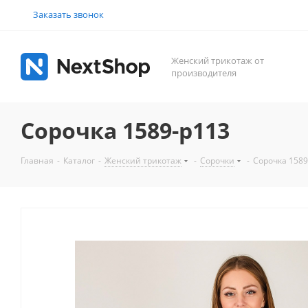
Заказать звонок
Женский трикотаж от
производителя
Сорочка 1589-р113
Главная
-
Каталог
-
Женский трикотаж
-
Сорочки
-
Сорочка 1589