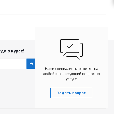
да в курсе!
Наши контакты
opt.paris@yandex.ru
Наши специалисты ответят на
любой интересующий вопрос по
+7-920-37-61-61-0
услуге
Адрес: г.Иваново, ул.
Парижской
коммуны,64
Задать вопрос